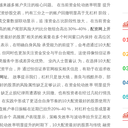
越来越多账户关注的核心问题。 在当前资金轮动效率明显 提升
资炒股交易，约有三分之一的账户回撤明显高于无杠杆 阶段，
交量数据联动显示，追 涨资金占比阶段性放大， 在当前资金
配资网上开
的账户尾部风险大约比分散组合高出30%–40%，
配资最好的股票”相关的检索量在多个时间窗口内保持 在高位区
0
表示，在明确自身风险 承受能力的前提下，会考虑通过10大配
，但同时也更加关注资金安全与平台合规性。这使得像恒信证券
0
类服务中形成差异化优势。 业内人士普遍认 为，在选择10大配
0
资平台，并 通过恒信证券官网核实相关信息，有助于在追求收
网址
。 故事提示我们，杠杆只是放大镜，善良与残酷并存。部
0
最好的股票的风险属性缺乏足够认识，在资金轮动效率 明显提升
缺乏止损纪律而遭遇较 大回撤。也有投资者在经过几轮行情洗
0
，在实践中形成了更适合自身节奏的10大配资最好的股票使用方
盘账户单日振幅在近期已抬升20%–40 %，对杠杆仓位形成显著
百余个 高频账户表现显示，策略失效率与波动率抬升呈正相关
金轮动效率明显提升的时期下，10大配资最好的股票与传统 融资