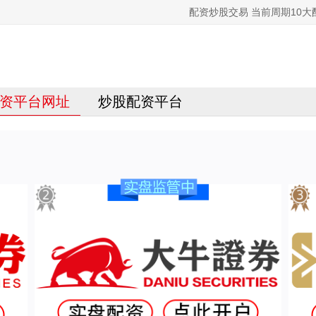
配资炒股交易 当前周期10
资平台网址
炒股配资平台