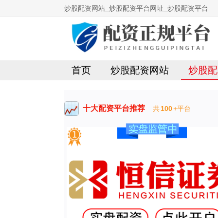
炒股配资网站_炒股配资平台网址_炒股配资平台
首页
炒股配资网站
炒股配
十大配资平台推荐
共
100
+平台