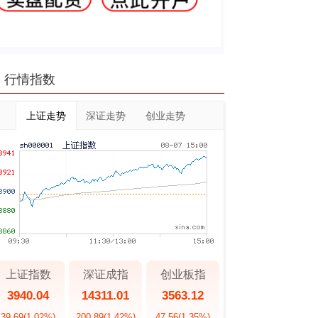
行情指数
上证走势
深证走势
创业走势
上证指数
深证成指
创业板指
3940.04
14311.01
3563.12
39.69
(1.02%)
200.89
(1.42%)
47.56
(1.35%)