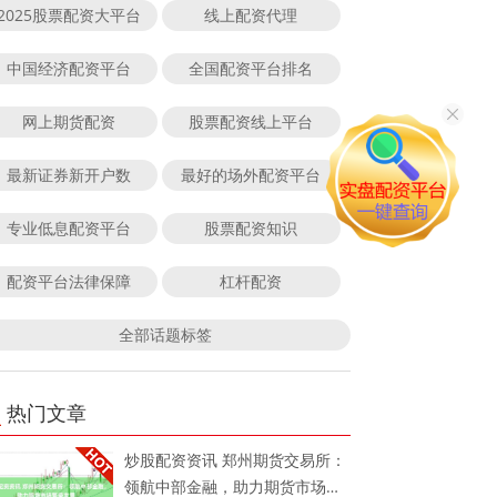
2025股票配资大平台
线上配资代理
中国经济配资平台
全国配资平台排名
网上期货配资
股票配资线上平台
最新证券新开户数
最好的场外配资平台
专业低息配资平台
股票配资知识
配资平台法律保障
杠杆配资
全部话题标签
热门文章
炒股配资资讯 郑州期货交易所：
领航中部金融，助力期货市场繁