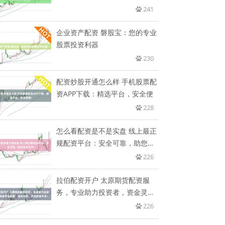
荣
241
企业资产配资 磐股宝：您的专业
股票投资利器
230
配资炒股开通怎么样 手机股票配
资APP下载：精选平台，安全便
228
怎么看配资是不是实盘 线上最正
规配资平台：安全可靠，助您投
资
226
拉伯配资开户 太原期货配资服
务，专业助力投资者，资金灵活
配置
226