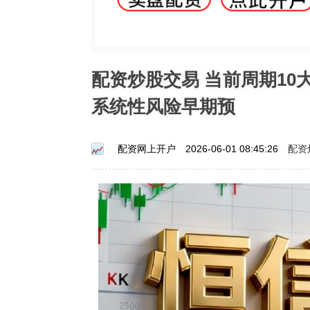
配资炒股交易 当前周期1
系统性风险早期预
配资
配资网上开户
2026-06-01 08:45:26