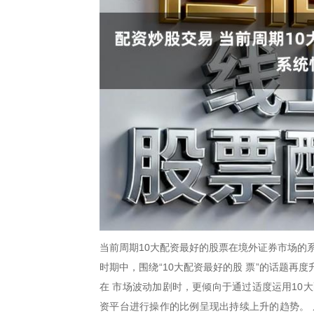
当前周期10大配资最好的股票在境外证券市场的
时期中，围绕“10大配资最好的股 票”的话题
在 市场波动加剧时，更倾向于通过适度运用10
资平台进行操作的比例呈现出持续上升的趋势。 