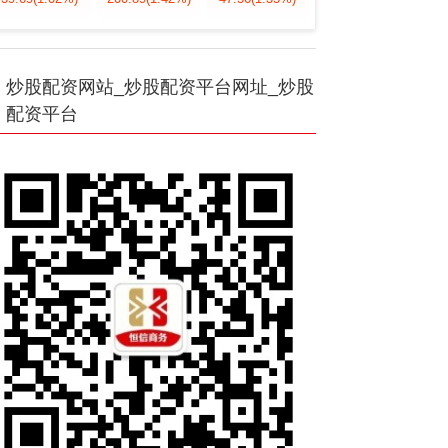
炒股配资网站_炒股配资平台网址_炒股
配资平台