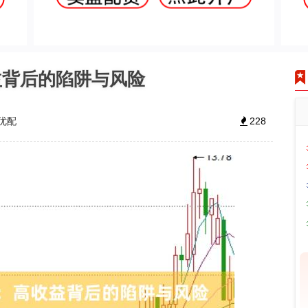
益背后的陷阱与风险
优配
228