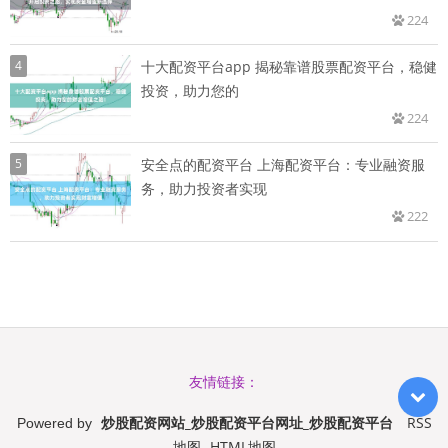
224
4
十大配资平台app 揭秘靠谱股票配资平台，稳健
投资，助力您的
224
5
安全点的配资平台 上海配资平台：专业融资服
务，助力投资者实现
222
友情链接：
炒股配资网站_炒股配资平台网址_炒股配资平台
RSS
Powered by
地图
HTML地图