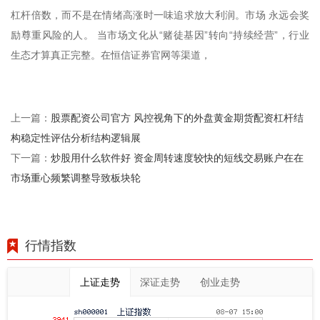
杠杆倍数，而不是在情绪高涨时一味追求放大利润。市场 永远会奖
励尊重风险的人。 当市场文化从“赌徒基因”转向“持续经营”，行业
生态才算真正完整。在恒信证券官网等渠道，
股票配资公司官方 风控视角下的外盘黄金期货配资杠杆结
上一篇：
构稳定性评估分析结构逻辑展
炒股用什么软件好 资金周转速度较快的短线交易账户在在
下一篇：
市场重心频繁调整导致板块轮
行情指数
上证走势
深证走势
创业走势