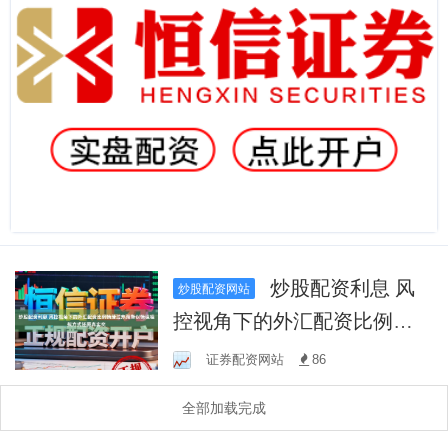
炒股配资利息 风
炒股配资网站
控视角下的外汇配资比例情
绪过热预警以情境模拟方式
证券配资网站
86
还原真实交
全部加载完成