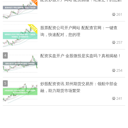
261
股票配资公司开户网站 配配查官网：一键查
询，快速配对，您的理
257
4
配资实盘开户 金股微投是实盘吗？真相揭秘！
254
5
炒股配资资讯 郑州期货交易所：领航中部金
融，助力期货市场繁荣
241