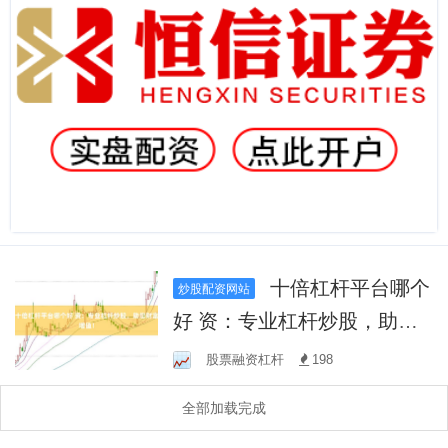
十倍杠杆平台哪个
炒股配资网站
好 资：专业杠杆炒股，助您
财富增值！
股票融资杠杆
198
全部加载完成